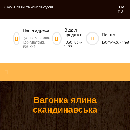
Сауни, лазні та комплектуючі
UK
RU
Відділ
Наша адреса
Пошта
продажів
вул. Набережно-
Корчуватська,
130474@ukr.net
(050) 834-
136, Київ
11-77
Вагонка ялина
скандинавська