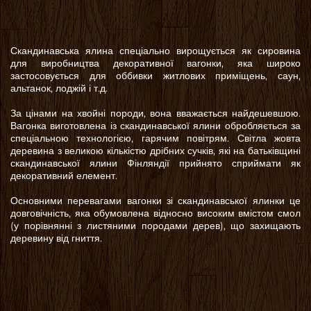
Скандинавська ялина спеціально вирощується як сировина
для виробництва декоративної вагонки, яка широко
застосовується для оббивки житлових приміщень, саун,
альтанок, лоджій і т.д.
За цінами на хвойні породи, вона вважається найдешевшою.
Вагонка виготовлена із скандинавської ялини обробляється за
спеціальною технологією, гарячим повітрям. Світла жовта
деревина з великою кількістю дрібних сучків, які на батьківщині
скандинавської ялини Фінляндії прийнято сприймати як
декоративний елемент.
Основними перевагами вагонки зі скандинавської ялинки це
довговічність, яка обумовлена відносно високим вмістом смол
(у порівнянні з листяними породами дерев), що захищають
деревину від гниття.