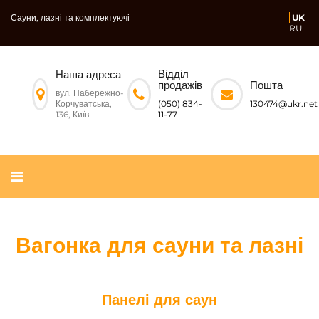
Сауни, лазні та комплектуючі
UK
RU
Відділ
Наша адреса
Пошта
продажів
вул. Набережно-
Корчуватська,
130474@ukr.net
(050) 834-
136, Київ
11-77
Вагонка для сауни та лазні
Панелі для саун