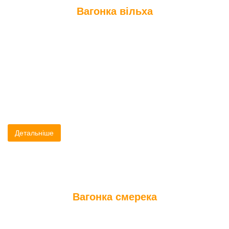
Вагонка вільха
Вагонка з вільхи, ідеально підходить для внутрішньої та
зовнішньої обшивки лазні та сауни, тому що вільха добре
тримає тепло (за рахунок невеликого коефіцієнта
теплоємності), не вбирає і не виділяє вологу, не розтріскується
і не коробиться при великій температурі та сильній вологості,
відсутні шкідливі смольні сполуки.
Детальніше
Вагонка смерека