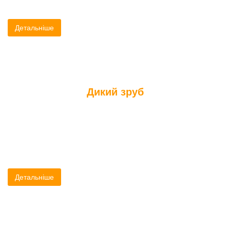
Детальніше
Дикий зруб
Дикий зруб - надає чудову можливість зробити лазню за новою
технологією.
Детальніше