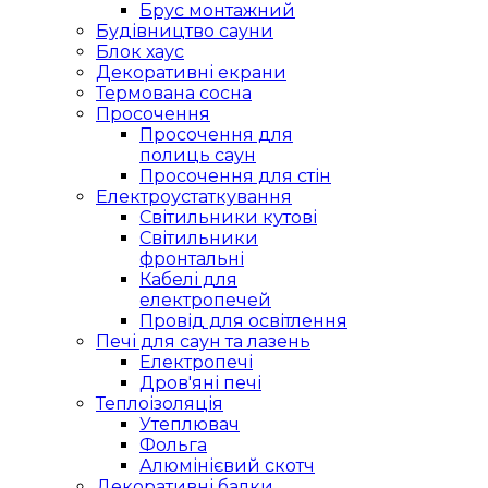
Брус монтажний
Будівництво сауни
Блок хаус
Декоративні екрани
Термована сосна
Просочення
Просочення для
полиць саун
Просочення для стін
Електроустаткування
Світильники кутові
Світильники
фронтальні
Кабелі для
електропечей
Провід для освітлення
Печі для саун та лазень
Електропечі
Дров'яні печі
Теплоізоляція
Утеплювач
Фольга
Алюмінієвий скотч
Декоративні балки