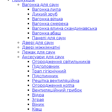
Вагонка для саун
Вагонка липа
Дикий зруб
Вагонка вільха
Вагонка смерека
Вагонка ялина скандинавська
Вагонка абаш
Панелі для саун
Двері для саун
Двері міжкімнатні
Лежак для саун
Аксесуари для саун
Огородження світильників
Підголовник
Трап гігієнічний
Підспинник
Решітка вентиляційна
Огородження котла
Вентиляційний грибок
Відра
Зграя
Віник
Ківш