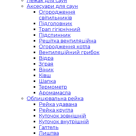
Лежак для саун
Аксесуари для саун
Огородження
світильників
Підголовник
Трап гігієнічний
Підспинник
Решітка вентиляційна
Огородження котла
Вентиляційний грибок
Відра
Зграя
Віник
Ківш
Шапка
Термометр
Аромамасла
Облицювальна рейка
Рейка удавана
Рейка кругла
Куточок зовнішній
Куточок внутрішній
Галтель
Лиштва