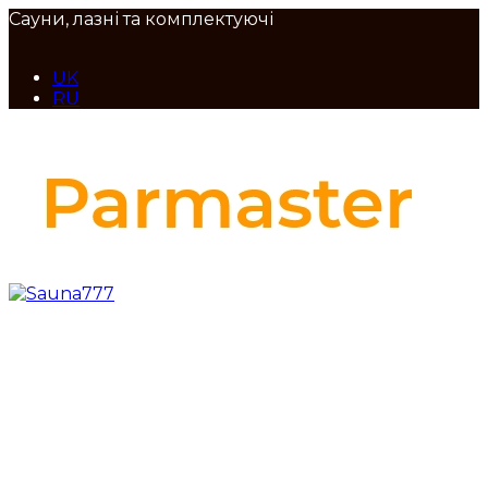
Сауни, лазні та комплектуючі
UK
RU
Maps
Наша адреса
вул. Набережно-Корчуватська, 136, Київ
Call
Відділ продажів