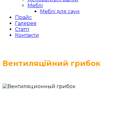
Меблі
Меблі для саун
Прайс
Галерея
Статті
Контакти
Вентиляційний грибок
Грибок вентиляційний встановлюється на
верхівку вентиляційного димаря. Вентиляційний
грибок призначений для захисту системи
вентиляції від атмосферних опадів.
Вентиляційний грибок поєднується з елементами
системи вентиляції без додаткового кріплення,