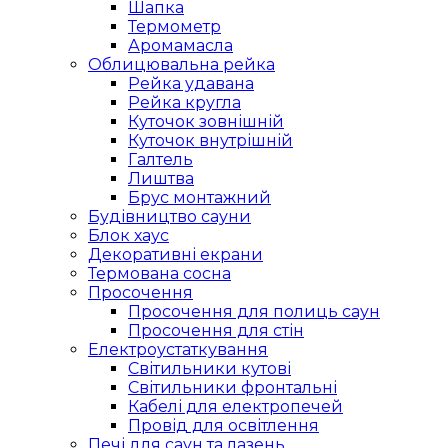
Шапка
Термометр
Аромамасла
Облицювальна рейка
Рейка удавана
Рейка кругла
Куточок зовнішній
Куточок внутрішній
Галтель
Лиштва
Брус монтажний
Будівництво сауни
Блок хаус
Декоративні екрани
Термована сосна
Просочення
Просочення для полиць саун
Просочення для стін
Електроустаткування
Світильники кутові
Світильники фронтальні
Кабелі для електропечей
Провід для освітлення
Печі для саун та лазень