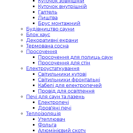
Куточок зовнішній
Куточок внутрішній
Галтель
Лиштва
Брус монтажний
Будівництво сауни
Блок хаус
Декоративні екрани
Термована сосна
Просочення
Просочення для полиць саун
Просочення для стін
Електроустаткування
Світильники кутові
Світильники фронтальні
Кабелі для електропечей
Провід для освітлення
Печі для саун та лазень
Електропечі
Дров'яні печі
Теплоізоляція
Утеплювач
Фольга
Алюмінієвий скотч