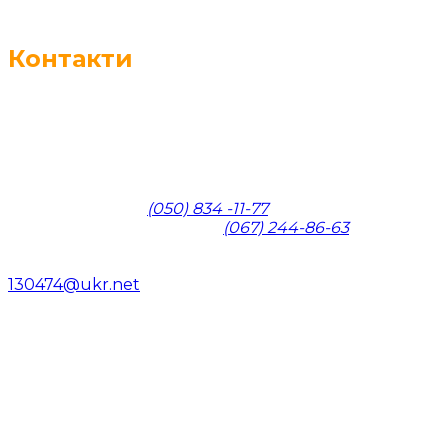
Контакти
Адреса:
м.Київ вул. Набережно-Корчуватська, 136
Телефони:
Відділ продажів:
(050) 834 -11-77
Начальник виробництва:
(067) 244-86-63
E-mail:
130474@ukr.net