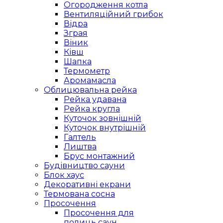
Огородження котла
Вентиляційний грибок
Відра
Зграя
Віник
Ківш
Шапка
Термометр
Аромамасла
Облицювальна рейка
Рейка удавана
Рейка кругла
Куточок зовнішній
Куточок внутрішній
Галтель
Лиштва
Брус монтажний
Будівництво сауни
Блок хаус
Декоративні екрани
Термована сосна
Просочення
Просочення для
полиць саун