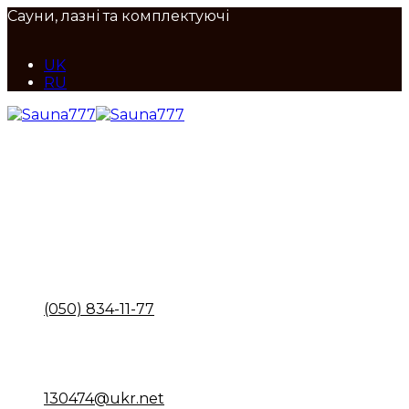
Сауни, лазні та комплектуючі
UK
RU
Maps
Наша адреса
вул. Набережно-Корчуватська, 136, Київ
Call
Відділ продажів
(050) 834-11-77
Email
Пошта
130474@ukr.net