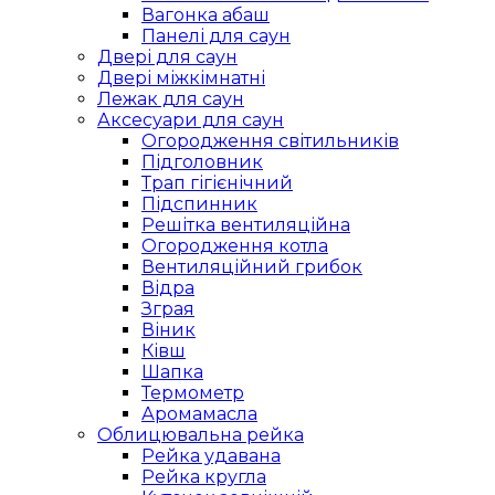
Вагонка абаш
Панелі для саун
Двері для саун
Двері міжкімнатні
Лежак для саун
Аксесуари для саун
Огородження світильників
Підголовник
Трап гігієнічний
Підспинник
Решітка вентиляційна
Огородження котла
Вентиляційний грибок
Відра
Зграя
Віник
Ківш
Шапка
Термометр
Аромамасла
Облицювальна рейка
Рейка удавана
Рейка кругла