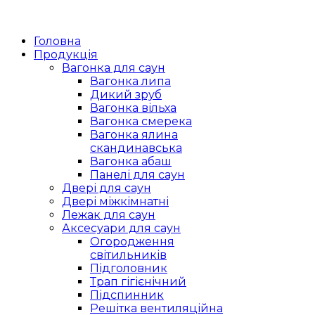
Головна
Продукція
Вагонка для саун
Вагонка липа
Дикий зруб
Вагонка вільха
Вагонка смерека
Вагонка ялина
скандинавська
Вагонка абаш
Панелі для саун
Двері для саун
Двері міжкімнатні
Лежак для саун
Аксесуари для саун
Огородження
світильників
Підголовник
Трап гігієнічний
Підспинник
Решітка вентиляційна