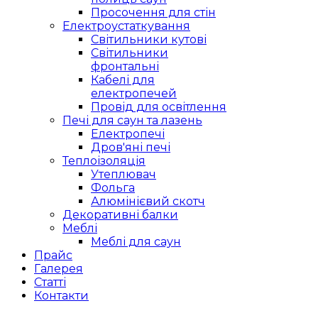
Просочення для стін
Електроустаткування
Світильники кутові
Світильники
фронтальні
Кабелі для
електропечей
Провід для освітлення
Печі для саун та лазень
Електропечі
Дров'яні печі
Теплоізоляція
Утеплювач
Фольга
Алюмінієвий скотч
Декоративні балки
Меблі
Меблі для саун
Прайс
Галерея
Статті
Контакти