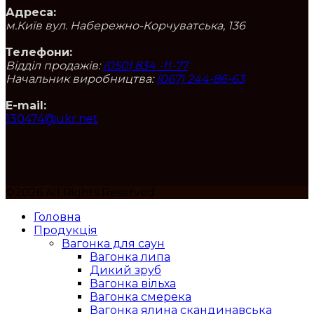
Адреса:
м.Київ вул. Набережно-Корчуватська, 136
Телефони:
Відділ продажів:
(050) 834 -11-77
Начальник виробництва:
(067) 244-86-63
E-mail:
130474@ukr.net
©2026 All Rights Reserved
Головна
Продукція
Вагонка для саун
Вагонка липа
Дикий зруб
Вагонка вільха
Вагонка смерека
Вагонка ялина скандинавська