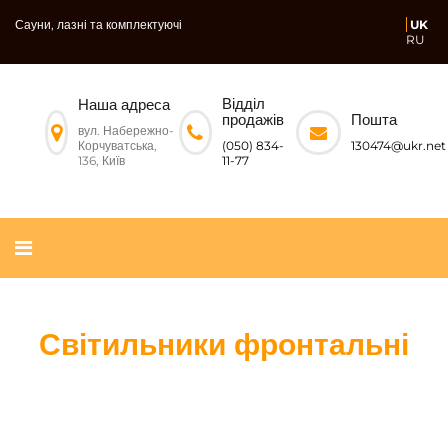
Сауни, лазні та комплектуючі
UK
RU
Відділ
Наша адреса
Пошта
продажів
вул. Набережно-
Корчуватська,
130474@ukr.net
(050) 834-
136, Київ
11-77
Світильники фронтальні