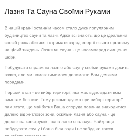
Лазня Та Сауна Своїми Руками
В нашій країні останнім часом стало дуже популярним
будівництво сауни та лазні. Адже всі знають, що це ідеальний
спосіб розслабитися і отримати заряд енергії всього організму
на цілий тиждень. Лазня чи сауна - це насамперед очищення
шкіри.
Побудувати справжню лазню або сауну своїми руками досить
важко, але ми намагатимемося допомогти Вам деякими
порадами.
Перший етап - це вибір території, яка має відповідати всім
вимогам безпеки. Тому рекомендуємо при виборі території
пам'ятати, що майбутня Ваша споруда повинна знаходитися
далеко від житлової зони, оскільки лазня або сауна - це
дерев'яна конструкція, вона легко спалахує. Найкраще
побудувати сауну і баню біля води і не забудьте також