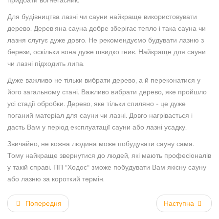
придбати вогнегасник.
Для будівництва лазні чи сауни найкраще використовувати
дерево. Дерев'яна сауна добре зберігає тепло і така сауна чи
лазня слугує дуже довго. Не рекомендуємо будувати лазню з
берези, оскільки вона дуже швидко гниє. Найкраще для сауни
чи лазні підходить липа.
Дуже важливо не тільки вибрати дерево, а й переконатися у
його загальному стані. Важливо вибрати дерево, яке пройшло
усі стадії обробки. Дерево, яке тільки спиляно - це дуже
поганий матеріал для сауни чи лазні. Довго нагрівається і
дасть Вам у період експлуатації сауни або лазні усадку.
Звичайно, не кожна людина може побудувати сауну сама.
Тому найкраще звернутися до людей, які мають професіоналів
у такій справі. ПП "Ходос" зможе побудувати Вам якісну сауну
або лазню за короткий термін.
Попередня
Наступна