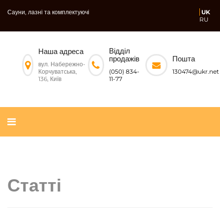
Сауни, лазні та комплектуючі
UK
RU
Відділ
Наша адреса
Пошта
продажів
вул. Набережно-
Корчуватська,
130474@ukr.net
(050) 834-
136, Київ
11-77
Статті