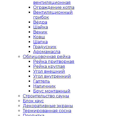
вентиляционная
Ограждение котла
Вентиляционный
грибок
Вёдра
Шайка
Веник
Ковш
Шапка
Градусник
Аромамасла
Облицовочная рейка
Рейка притворная
Рейка круглая
Угол внешний
Угол внутренний
Галтель
Наличник
Брус монтажный
Строительство сауны
Блок хаус
Декоративные экраны
Термированная сосна
Пропитка