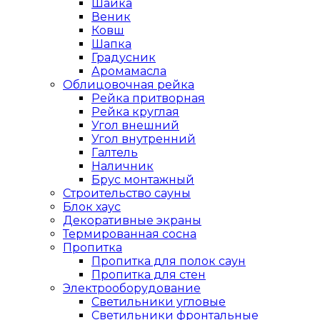
Шайка
Веник
Ковш
Шапка
Градусник
Аромамасла
Облицовочная рейка
Рейка притворная
Рейка круглая
Угол внешний
Угол внутренний
Галтель
Наличник
Брус монтажный
Строительство сауны
Блок хаус
Декоративные экраны
Термированная сосна
Пропитка
Пропитка для полок саун
Пропитка для стен
Электрооборудование
Светильники угловые
Светильники фронтальные