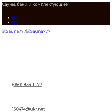
Сауны, бани и комплектующие
UK
RU
Maps
Наш адрес
ул. Набережно-Корчуватская, 136, Киев
Call
Отдел продаж
(050) 834-11-77
Email
Почта
130474@ukr.net