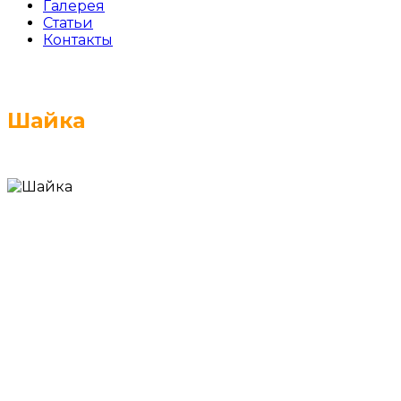
Галерея
Статьи
Контакты
Шайка
Шайка просто необходима для тех, кто любит
попариться веником. Шайка для бани и сауны
предназначена для хранения воды,
приготовления настоев из трав и ароматических
масел, которые используются для создания
определенного микро-климата в парилке, для
образования пара в бане (сауне). Для этого воду
из шайки при помощи специального черпака
(ковша) поливают на камни банной печи.