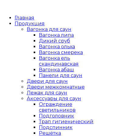
Главная
Продукция
Вагонка для саун
Вагонка липа
Дикий сруб
Вагонка ольха
Вагонка смерека
Вагонка ель
скандинавская
Вагонка абаш
Панели для саун
Двери для саун
Двери межкомнатные
Лежак для саун
Аксессуары для саун
Ограждение
светильников
Подголовник
Трап гигиенический
Подспинник
Решётка