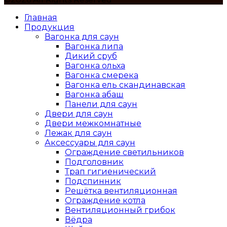
Главная
Продукция
Вагонка для саун
Вагонка липа
Дикий сруб
Вагонка ольха
Вагонка смерека
Вагонка ель скандинавская
Вагонка абаш
Панели для саун
Двери для саун
Двери межкомнатные
Лежак для саун
Аксессуары для саун
Ограждение светильников
Подголовник
Трап гигиенический
Подспинник
Решётка вентиляционная
Ограждение котла
Вентиляционный грибок
Вёдра