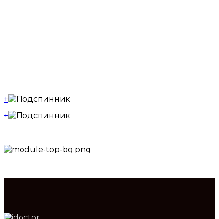
отдела позвоночника в момент приема сауны.
При нагреве, в момент приема сауны, древесина
липового подспинника, выделяет целебные
эфирные масла, что благотворно влияет на
дыхательную и центральную нервную систему.
Выше указанное свойство, совместно с приемом
сауны, дают максимальный оздоровительный
эффект.
+
+