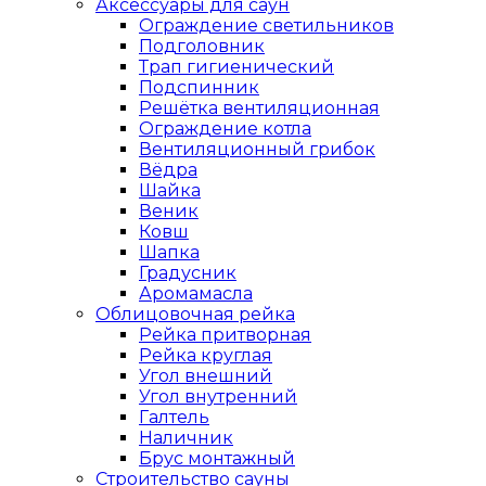
Аксессуары для саун
Ограждение светильников
Подголовник
Трап гигиенический
Подспинник
Решётка вентиляционная
Ограждение котла
Вентиляционный грибок
Вёдра
Шайка
Веник
Ковш
Шапка
Градусник
Аромамасла
Облицовочная рейка
Рейка притворная
Рейка круглая
Угол внешний
Угол внутренний
Галтель
Наличник
Брус монтажный
Строительство сауны