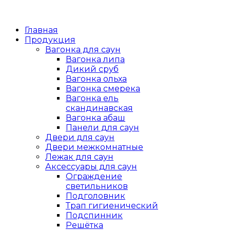
Главная
Продукция
Вагонка для саун
Вагонка липа
Дикий сруб
Вагонка ольха
Вагонка смерека
Вагонка ель
скандинавская
Вагонка абаш
Панели для саун
Двери для саун
Двери межкомнатные
Лежак для саун
Аксессуары для саун
Ограждение
светильников
Подголовник
Трап гигиенический
Подспинник
Решётка