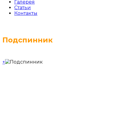
Галерея
Статьи
Контакты
Подспинник
+
Подспинник для сауны изготавливается для
удобства пребывания в сауне из
высококачественных пород древесины. В
основном используется липа. Она не выделяет
смолу, сильно не нагревается и поэтому не
обжигает.
Подспинник, так же ка и подголовник служит для
поддержки в правильном положении шейного