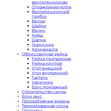
вентиляционная
Ограждение котла
Вентиляционный
грибок
Вёдра
Шайка
Веник
Ковш
Шапка
Градусник
Аромамасла
Облицовочная рейка
Рейка притворная
Рейка круглая
Угол внешний
Угол внутренний
Галтель
Наличник
Брус монтажный
Строительство сауны
Блок хаус
Декоративные экраны
Термированная сосна
Пропитка