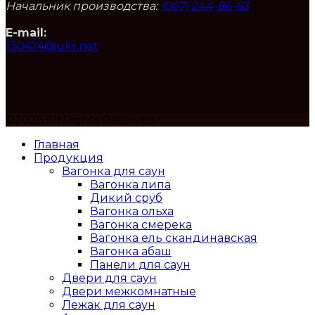
Начальник производства:
(067) 244-86-63
E-mail:
130474@ukr.net
©2026 All Rights Reserved
Главная
Продукция
Вагонка для саун
Вагонка липа
Дикий сруб
Вагонка ольха
Вагонка смерека
Вагонка ель скандинавская
Вагонка абаш
Панели для саун
Двери для саун
Двери межкомнатные
Лежак для саун