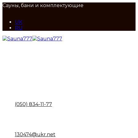
Сауны, бани и комплектующие
UK
RU
Maps
Наш адрес
ул. Набережно-Корчуватская, 136, Киев
Call
Отдел продаж
(050) 834-11-77
Email
Почта
130474@ukr.net