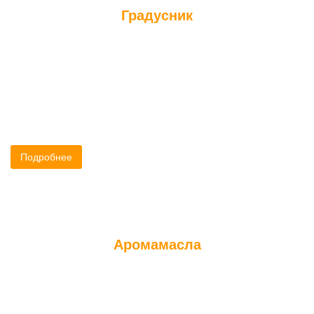
Градусник
С помощью градусника Вы сможете контролировать
температуру и наслаждаться отдыхом. Градусник для бани и
сауны купить необходимо как с целью контроля температуры,
так и для безопасности.
Подробнее
Аромамасла
Ароматерапия - это древнейший метод профилактики и