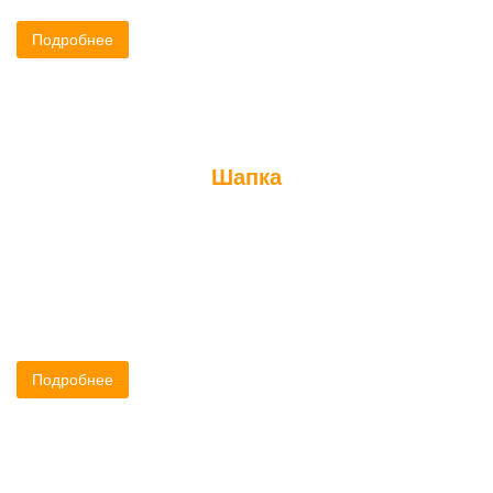
Подробнее
Шапка
Шапка для бани – безумно полезная вещь. Это одна из тех
принадлежностей, которая должна быть у любого заядлого
банщика.
Подробнее