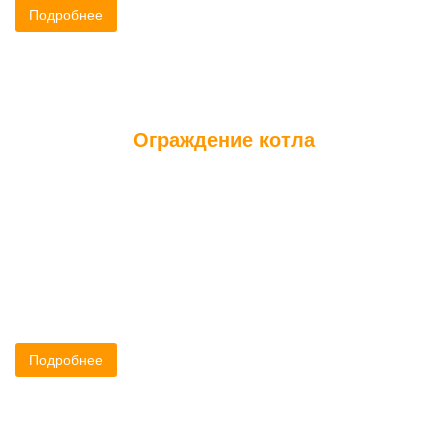
Подробнее
Ограждение котла
Ограждение печей в бане или сауне – необходимое правило
безопасности. Отопительные сооружения в бане или сауне
должны отвечать всем требованиям правил безопасности.
Если вы устанавливаете печь – каменку, то оградить ее
решеткой надо обязательно
Подробнее