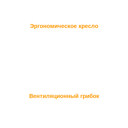
Эргономическое кресло
Эргономическое кресло - это не просто кресло, а еще один
аксессуар, который максимально обеспечит вам приятный
отдых и релаксацию в сауне или бани.
Вентиляционный грибок
Грибок вентиляционный устанавливается на верхушку
вентиляционного воздуховода. Вентиляционный грибок