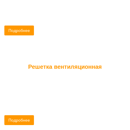
пребывания в сауне из высококачественных пород древесины.
В основном используется липа. Она не выделяет смолу,
сильно не нагревается и поэтому не обжигает.
Подробнее
Решетка вентиляционная
Вентиляционная решетка предназначена для декоративного
оформления приточного канала свежего воздуха (и,
соответственно кислорода) в финскую сауну, русскую баню.
Подробнее