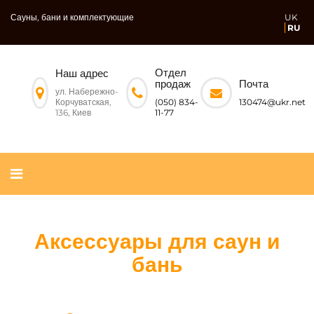
Сауны, бани и комплектующие
UK
RU
Отдел
Наш адрес
Почта
продаж
ул. Набережно-
Корчуватская,
130474@ukr.net
(050) 834-
136, Киев
11-77
Аксессуары для саун и
бань