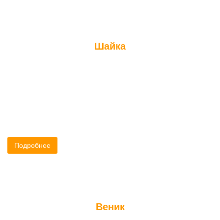
Шайка
Шайка просто необходима для тех, кто любит попариться
веником. Шайка для бани и сауны предназначена для
хранения воды, приготовления настоев из трав и
ароматических масел.
Подробнее
Веник