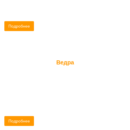
предназначен для защиты системы вентиляции от
атмосферных осадков.
Подробнее
Ведра
Деревянное ведро - важный банный аксессуар. Выполняя свои
основные функции, качественно сделанное деревянное ведро
одновременно является и украшением интерьера, создавая
необходимый колорит.
Подробнее