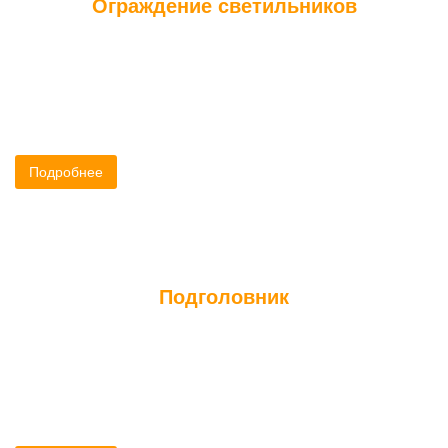
Ограждение светильников
Ограждение служит для мягкого рассеивания света создавая
приятную, интимно-расслабляющую обстановку в сауне.
Подробнее
Подголовник
Подголовник служит для поддержки в правильном положении
шейного отдела позвоночника в момент приема сауны.