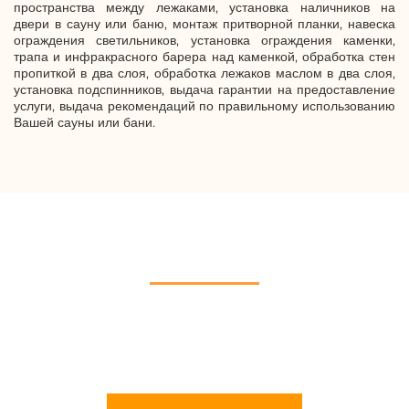
пространства между лежаками, установка наличников на
двери в сауну или баню, монтаж притворной планки, навеска
ограждения светильников, установка ограждения каменки,
трапа и инфракрасного барера над каменкой, обработка стен
пропиткой в два слоя, обработка лежаков маслом в два слоя,
установка подспинников, выдача гарантии на предоставление
услуги, выдача рекомендаций по правильному использованию
Вашей сауны или бани.
ВОЗНИКЛИ ВОПРОСЫ?
Мы всегда готовы ответить на все Ваши вопросы касательно
строительства саун и бань под ключ. Позвоните или напишите
нам