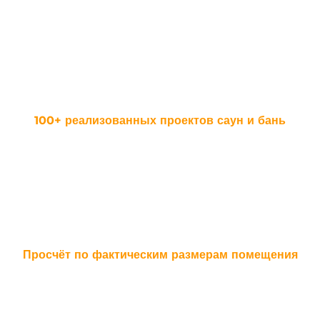
Мы знаем ньюансы строительства самой надежной сауны для
Вашего комфорта.
100+ реализованных проектов саун и бань
И это только начало Ваших возможностей наслаждения приятного
отдыха в личной сауне или бане
Просчёт по фактическим размерам помещения
И это только начало Ваших возможностей наслаждения приятного
отдыха в личной сауне или бане