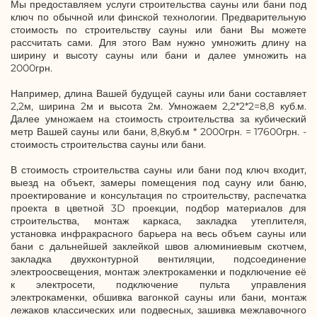
Мы предоставляем услуги строительства сауны или бани под
ключ по обычной или финской технологии. Предварительную
стоимость по строительству сауны или бани Вы можете
рассчитать сами. Для этого Вам нужно умножить длину на
ширину и высоту сауны или бани и далее умножить на
2000грн.
Например, длина Вашей будущей сауны или бани составляет
2,2м, ширина 2м и высота 2м. Умножаем 2,2*2*2=8,8 куб.м.
Далее умножаем на стоимость строительства за кубический
метр Вашей сауны или бани, 8,8куб.м * 2000грн. = 17600грн. -
стоимость строительства сауны или бани.
В стоимость строительства сауны или бани под ключ входит,
выезд на объект, замеры помещения под сауну или баню,
проектирование и консультация по строительству, распечатка
проекта в цветной 3D проекции, подбор материалов для
строительства, монтаж каркаса, закладка утеплителя,
установка инфракрасного барьера на весь объем сауны или
бани с дальнейшей заклейкой швов алюминиевым скотчем,
закладка двухконтурной вентиляции, подсоединение
электроосвещения, монтаж электрокаменки и подключение её
к электросети, подключение пульта управления
электрокаменки, обшивка вагонкой сауны или бани, монтаж
лежаков классических или подвесных, зашивка межлавочного