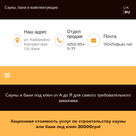
Сауны, бани и комплектующие
UK
RU
Отдел
Наш адрес
Почта
продаж
ул. Набережно-
Корчуватская,
130474@ukr.net
(050) 834-
136, Киев
11-77
ЗАКАЖИ ПОЛНЫЙ НАБОР ДЛЯ СТРОИТЕЛЬСТВА
Сауны и бани под ключ от А до Я для самого требовательного
«САУНА ИЛИ БАНЯ ПОД КЛЮЧ» И ПОЛУЧИ ДВЕРЬ В
заказчика
ПОДАРОК
Акционная стоимость услуг по строительству сауны
или бани под ключ 20000грн!