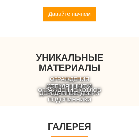
Давайте начнем
УНИКАЛЬНЫЕ
МАТЕРИАЛЫ
ОГРАЖДЕНИЯ
СВЕТИЛЬНИКОВ,
СТЕКЛЯННЫЕ И
ОГРАЖДЕНИЕ КОТЛОВ
ПОДГОЛОВНИКИ,
ДЕРЕВЯННЫЕ ДВЕРИ
ПОДСПИННИКИ
ГАЛЕРЕЯ