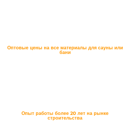
От момента оценки проекта, дизайна сауны, до укладки последней
доски - весь процесс будет под нашим надежным контролем
Оптовые цены на все материалы для сауны или
бани
Мы не являемся посредниками, поэтому экономим Ваши средства,
что бы Вы могли купить побольше веников, ароматного масла и
шапочек
Опыт работы более 20 лет на рынке
строительства
Через наши заботливые руки прошло немало вагонки и термолипы.