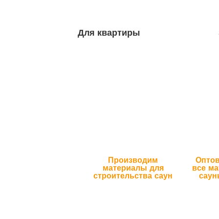
Для квартиры
Производим
Оптов
материалы для
все м
строительства саун
саун
От момента оценки проекта,
Мы 
дизайна сауны, до укладки
посред
последней доски - весь
экономи