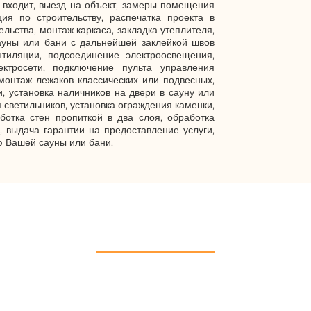
 входит, выезд на объект, замеры помещения
ия по строительству, распечатка проекта в
льства, монтаж каркаса, закладка утеплителя,
ауны или бани с дальнейшей заклейкой швов
нтиляции, подсоединение электроосвещения,
ктросети, подключение пульта управления
монтаж лежаков классических или подвесных,
 установка наличников на двери в сауну или
 светильников, установка ограждения каменки,
ботка стен пропиткой в два слоя, обработка
, выдача гарантии на предоставление услуги,
 Вашей сауны или бани.
ВОЗНИКЛИ ВОПРОСЫ?
а все Ваши вопросы касательно строительства саун и бань под ключ