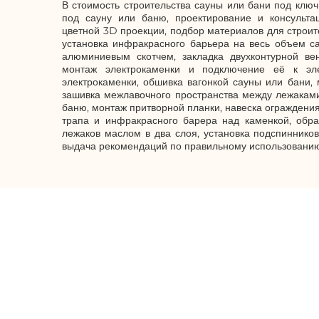
В стоимость строительства сауны или бани под ключ
под сауну или баню, проектирование и консультац
цветной 3D проекции, подбор материалов для строите
установка инфракрасного барьера на весь объем с
алюминиевым скотчем, закладка двухконтурной ве
монтаж электрокаменки и подключение её к эле
электрокаменки, обшивка вагонкой сауны или бани, 
зашивка межлавочного пространства между лежаками,
баню, монтаж притворной планки, навеска ограждения
трапа и инфракрасного барера над каменкой, обра
лежаков маслом в два слоя, установка подспинников
выдача рекомендаций по правильному использованию
Мы всегда готовы ответить н