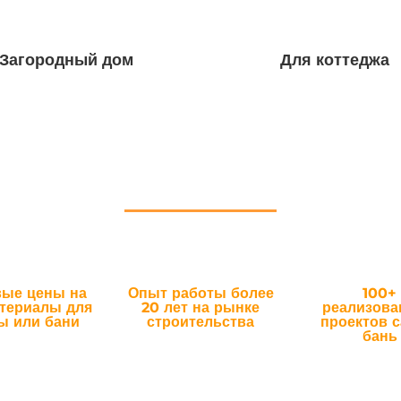
Загородный дом
Для коттеджа
ПОЧЕМУ МЫ
ые цены на
Опыт работы более
100+
атериалы для
20 лет на рынке
реализов
ы или бани
строительства
проектов с
бань
не являемся
Через наши заботливые
И это только нач
никами, поэтому
руки прошло немало
возможностей на
м Ваши средства,
вагонки и термолипы. Мы