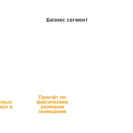
Бизнес сегмент
Просчёт по
анных
фактическим
аун и
размерам
помещения
ало Ваших
И это только начало Ваших
слаждения
возможностей наслаждения