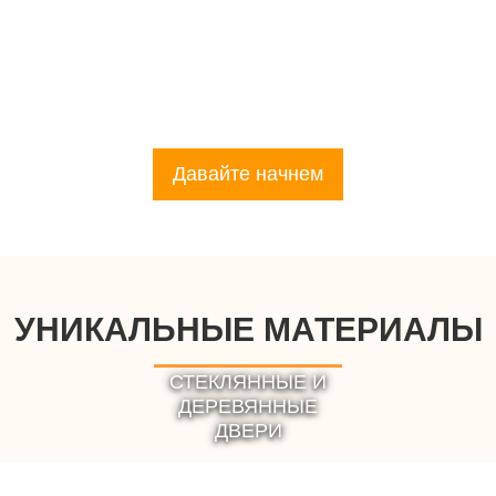
приятного отдыха
Вы могли купить
знаем ньюансы
сауне или 
льше веников,
строительства самой
тного масла и
надежной сауны для
шапочек
Вашего комфорта.
Давайте начнем
УНИКАЛЬНЫЕ МАТЕРИАЛЫ
СТЕКЛЯННЫЕ И
ДЕРЕВЯННЫЕ
ДВЕРИ