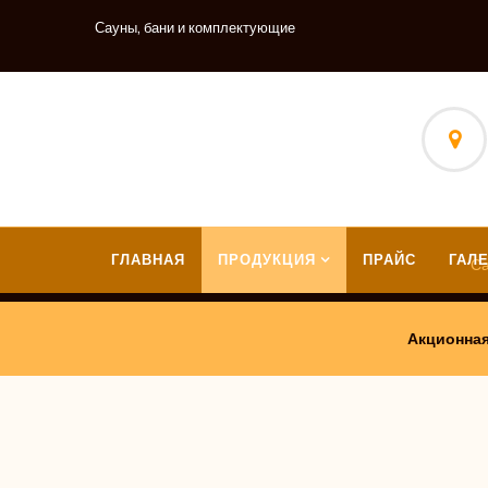
Сауны, бани и комплектующие
ГЛАВНАЯ
ПРОДУКЦИЯ
ПРАЙС
ГАЛ
З
Са
СТРОИ
Акционная
КЛЮЧ