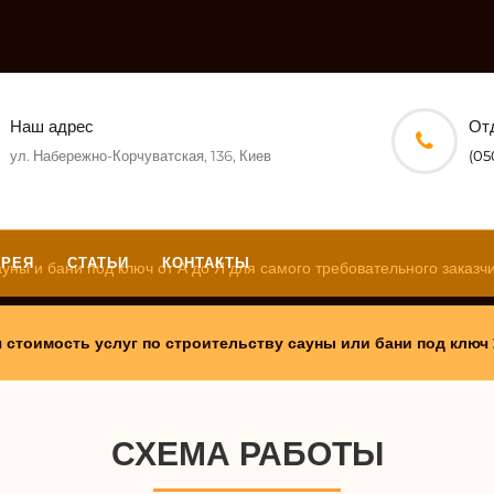
Наш адрес
От
ул. Набережно-Корчуватская, 136, Киев
(05
ЕРЕЯ
СТАТЬИ
КОНТАКТЫ
АКАЖИ ПОЛНЫЙ НАБОР Д
уны и бани под ключ от А до Я для самого требовательного заказч
ТЕЛЬСТВА «САУНА ИЛИ БА
 стоимость услуг по строительству сауны или бани под ключ
» И ПОЛУЧИ ДВЕРЬ В ПО
СХЕМА РАБОТЫ