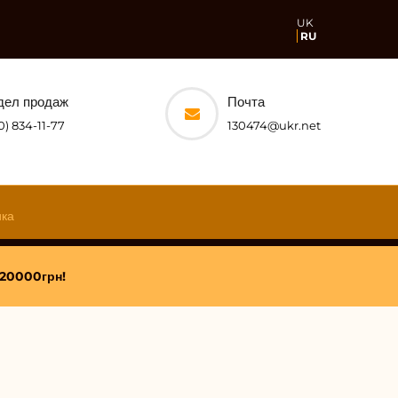
UK
RU
дел продаж
Почта
0) 834-11-77
130474@ukr.net
ЛЯ
ика
НЯ ПОД
 20000грн!
ДАРОК