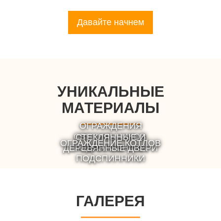
Давайте начнем
УНИКАЛЬНЫЕ
МАТЕРИАЛЫ
ОГРАЖДЕНИЯ
СВЕТИЛЬНИКОВ,
СТЕКЛЯННЫЕ И
ОГРАЖДЕНИЕ КОТЛОВ
ПОДГОЛОВНИКИ,
ДЕРЕВЯННЫЕ ДВЕРИ
ПОДСПИННИКИ
ГАЛЕРЕЯ