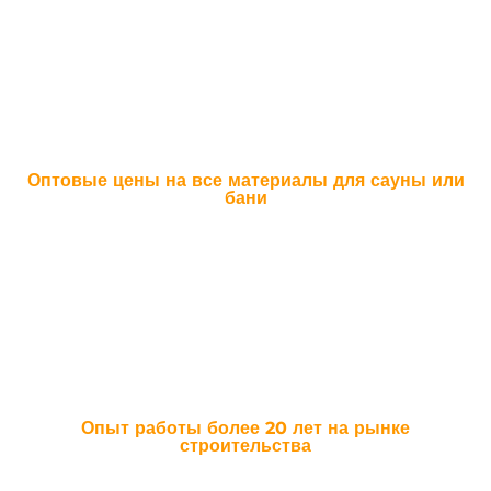
От момента оценки проекта, дизайна сауны, до укладки последней
доски - весь процесс будет под нашим надежным контролем
Оптовые цены на все материалы для сауны или
бани
Мы не являемся посредниками, поэтому экономим Ваши средства,
что бы Вы могли купить побольше веников, ароматного масла и
шапочек
Опыт работы более 20 лет на рынке
строительства
Через наши заботливые руки прошло немало вагонки и термолипы.