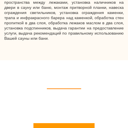
пространства между лежаками, установка наличников на
двери в сауну или баню, монтаж притворной планки, навеска
ограждения светильников, установка ограждения каменки,
трапа и инфракрасного барера над каменкой, обработка стен
пропиткой в два слоя, обработка лежаков маслом в два слоя,
установка подспинников, выдача гарантии на предоставление
услуги, выдача рекомендаций по правильному использованию
Вашей сауны или бани.
ВОЗНИКЛИ ВОПРОСЫ?
Мы всегда готовы ответить на все Ваши вопросы касательно
строительства саун и бань под ключ. Позвоните или напишите
нам