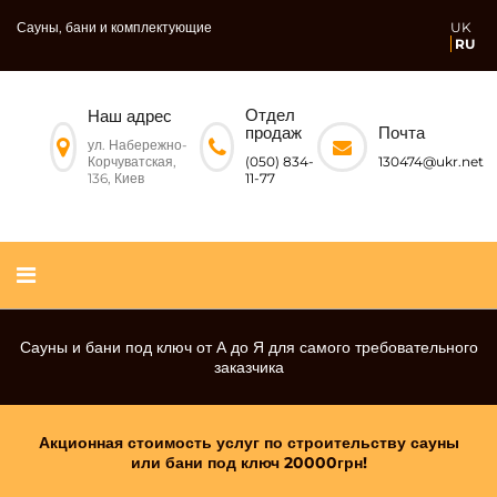
Сауны, бани и комплектующие
UK
RU
Отдел
Наш адрес
Почта
продаж
ул. Набережно-
Корчуватская,
130474@ukr.net
(050) 834-
136, Киев
11-77
ЗАКАЖИ ПОЛНЫЙ НАБОР ДЛЯ СТРОИТЕЛЬСТВА
Сауны и бани под ключ от А до Я для самого требовательного
«САУНА ИЛИ БАНЯ ПОД КЛЮЧ» И ПОЛУЧИ ДВЕРЬ В
заказчика
ПОДАРОК
Акционная стоимость услуг по строительству сауны
или бани под ключ 20000грн!