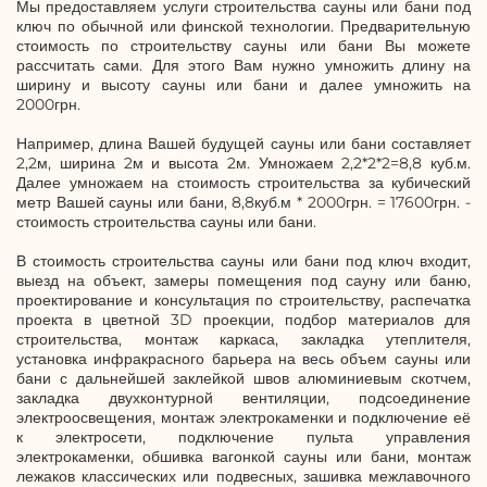
Мы предоставляем услуги строительства сауны или бани под
ключ по обычной или финской технологии. Предварительную
стоимость по строительству сауны или бани Вы можете
рассчитать сами. Для этого Вам нужно умножить длину на
ширину и высоту сауны или бани и далее умножить на
2000грн.
Например, длина Вашей будущей сауны или бани составляет
2,2м, ширина 2м и высота 2м. Умножаем 2,2*2*2=8,8 куб.м.
Далее умножаем на стоимость строительства за кубический
метр Вашей сауны или бани, 8,8куб.м * 2000грн. = 17600грн. -
стоимость строительства сауны или бани.
В стоимость строительства сауны или бани под ключ входит,
выезд на объект, замеры помещения под сауну или баню,
проектирование и консультация по строительству, распечатка
проекта в цветной 3D проекции, подбор материалов для
строительства, монтаж каркаса, закладка утеплителя,
установка инфракрасного барьера на весь объем сауны или
бани с дальнейшей заклейкой швов алюминиевым скотчем,
закладка двухконтурной вентиляции, подсоединение
электроосвещения, монтаж электрокаменки и подключение её
к электросети, подключение пульта управления
электрокаменки, обшивка вагонкой сауны или бани, монтаж
лежаков классических или подвесных, зашивка межлавочного