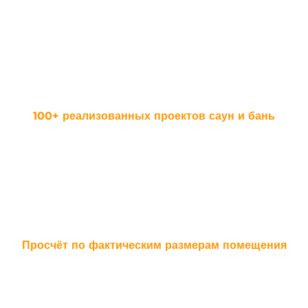
Мы знаем ньюансы строительства самой надежной сауны для
Вашего комфорта.
100+ реализованных проектов саун и бань
И это только начало Ваших возможностей наслаждения приятного
отдыха в личной сауне или бане
Просчёт по фактическим размерам помещения
И это только начало Ваших возможностей наслаждения приятного
отдыха в личной сауне или бане