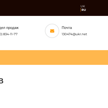
UK
RU
дел продаж
Почта
0) 834-11-77
130474@ukr.net
В