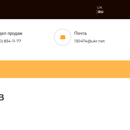
UK
RU
дел продаж
Почта
0) 834-11-77
130474@ukr.net
В