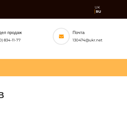
UK
RU
дел продаж
Почта
0) 834-11-77
130474@ukr.net
В