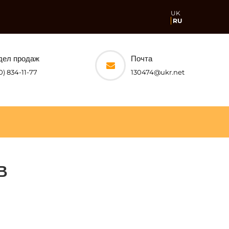
UK
RU
дел продаж
Почта
0) 834-11-77
130474@ukr.net
В