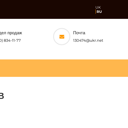
UK
RU
дел продаж
Почта
0) 834-11-77
130474@ukr.net
В