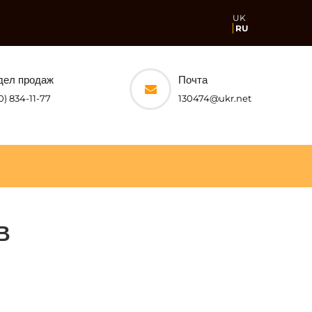
UK
RU
дел продаж
Почта
0) 834-11-77
130474@ukr.net
В