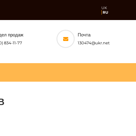
UK
RU
дел продаж
Почта
0) 834-11-77
130474@ukr.net
В