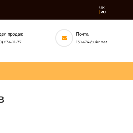
UK
RU
дел продаж
Почта
0) 834-11-77
130474@ukr.net
В