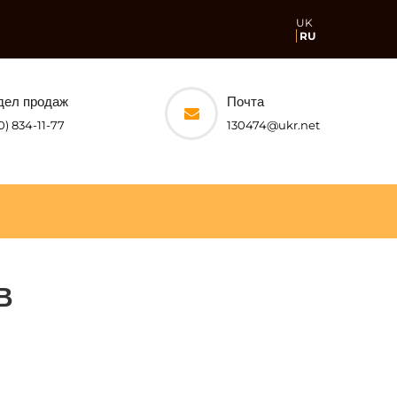
UK
RU
дел продаж
Почта
0) 834-11-77
130474@ukr.net
В