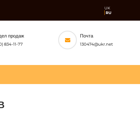
UK
RU
дел продаж
Почта
0) 834-11-77
130474@ukr.net
В