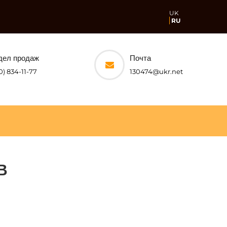
UK
RU
дел продаж
Почта
0) 834-11-77
130474@ukr.net
В