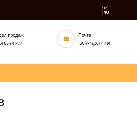
UK
RU
дел продаж
Почта
0) 834-11-77
130474@ukr.net
В