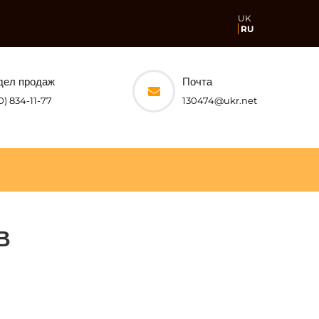
UK
RU
дел продаж
Почта
0) 834-11-77
130474@ukr.net
В