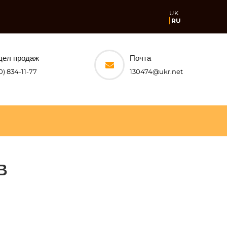
UK
RU
дел продаж
Почта
0) 834-11-77
130474@ukr.net
В