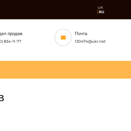
UK
RU
дел продаж
Почта
0) 834-11-77
130474@ukr.net
В