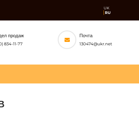
UK
RU
дел продаж
Почта
0) 834-11-77
130474@ukr.net
В