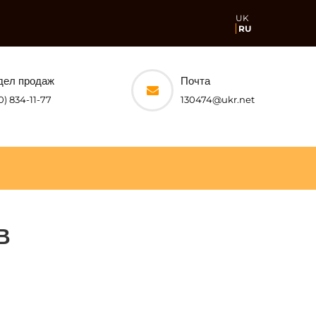
UK
RU
дел продаж
Почта
0) 834-11-77
130474@ukr.net
В