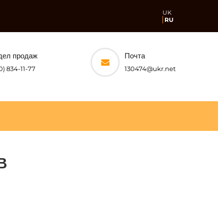
UK
RU
дел продаж
Почта
0) 834-11-77
130474@ukr.net
В