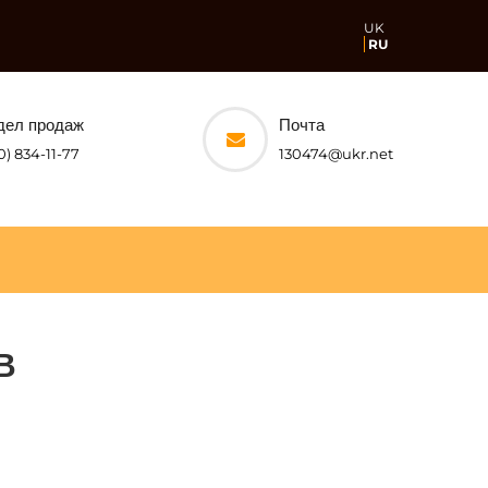
UK
RU
дел продаж
Почта
0) 834-11-77
130474@ukr.net
В