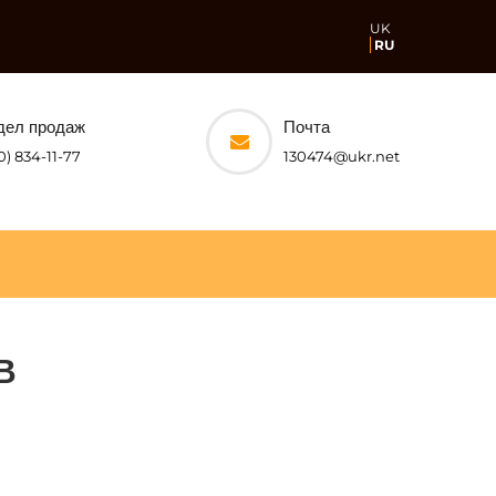
UK
RU
дел продаж
Почта
0) 834-11-77
130474@ukr.net
В