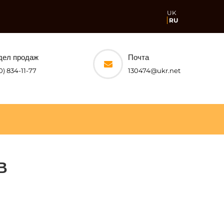
UK
RU
дел продаж
Почта
0) 834-11-77
130474@ukr.net
В