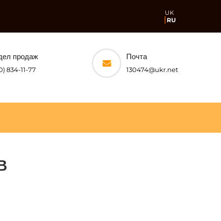
UK
RU
дел продаж
Почта
0) 834-11-77
130474@ukr.net
В