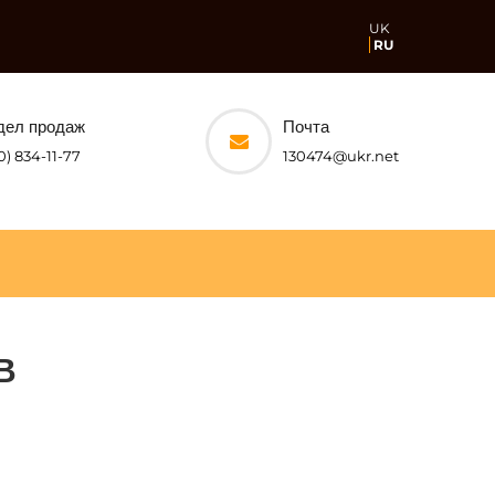
UK
RU
дел продаж
Почта
0) 834-11-77
130474@ukr.net
В